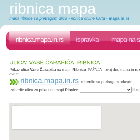
ribnica mapa
mapa ribnice sa pretragom ulica - ribnica online karta
-
mapa.in.rs
ribnica.mapa.in.rs
ispravka
mapa na s
ULICA: VASE ČARAPIĆA, RIBNICA
Prikaz ulice
Vase Čarapića
na mapi.
Ribnice
. PAŽNJA - ovaj deo mapa.in.rs s
ovde:
ribnica.mapa.in.rs
. « krenite sa pretragom odavde
Izaberite ulicu za prikaz na mapi Ribnice:
ili n