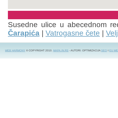
Susedne ulice u abecednom re
Čarapića
|
Vatrogasne čete
|
Vel
WEB HARMONY
© COPYRIGHT 2010.
MAPA.IN.RS
- AUTORI: OPTIMIZACIJA
SEO
I
EU WE