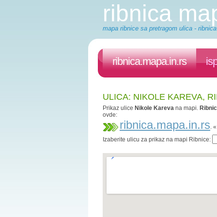
ribnica ma
mapa ribnice sa pretragom ulica - ribnica
ribnica.mapa.in.rs
is
ULICA: NIKOLE KAREVA, R
Prikaz ulice
Nikole Kareva
na mapi.
Ribni
ovde:
ribnica.mapa.in.rs
. 
Izaberite ulicu za prikaz na mapi Ribnice: