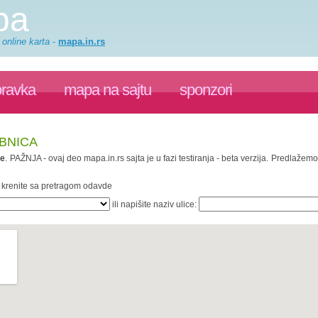
pa
 online karta
-
mapa.in.rs
pravka
mapa na sajtu
sponzori
IBNICA
ce
. PAŽNJA - ovaj deo mapa.in.rs sajta je u fazi testiranja - beta verzija. Predlaže
« krenite sa pretragom odavde
ili napišite naziv ulice: