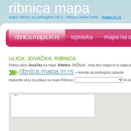
ribnica mapa
mapa ribnice sa pretragom ulica - ribnica online karta
-
mapa.in.rs
ribnica.mapa.in.rs
ispravka
mapa na s
ULICA: JOVAČKA, RIBNICA
Prikaz ulice
Jovačka
na mapi.
Ribnice
. PAŽNJA - ovaj deo mapa.in.rs sajta j
ribnica.mapa.in.rs
. « krenite sa pretragom odavde
Izaberite ulicu za prikaz na mapi Ribnice:
ili n