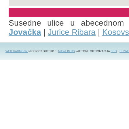
Susedne ulice u abecednom 
Jovačka
|
Jurice Ribara
|
Kosovs
WEB HARMONY
© COPYRIGHT 2010.
MAPA.IN.RS
- AUTORI: OPTIMIZACIJA
SEO
I
EU WE