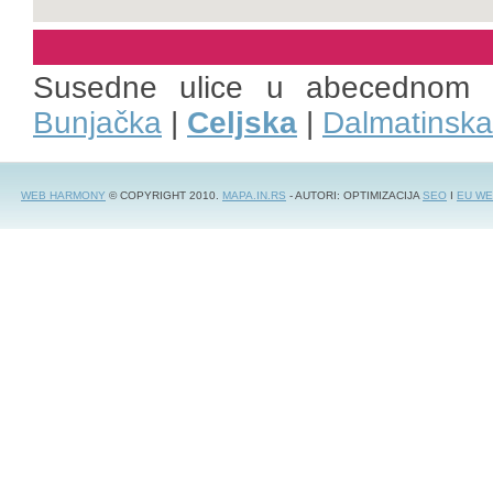
Susedne ulice u abecednom 
Bunjačka
|
Celjska
|
Dalmatinska
WEB HARMONY
© COPYRIGHT 2010.
MAPA.IN.RS
- AUTORI: OPTIMIZACIJA
SEO
I
EU WE