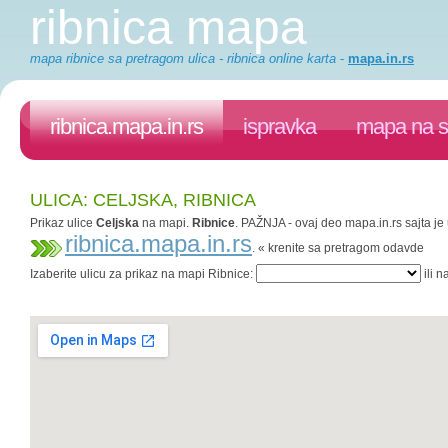
ribnica mapa
mapa ribnice sa pretragom ulica - ribnica online karta
-
mapa.in.rs
ribnica.mapa.in.rs
ispravka
mapa na s
ULICA: CELJSKA, RIBNICA
Prikaz ulice
Celjska
na mapi.
Ribnice
. PAŽNJA - ovaj deo mapa.in.rs sajta je 
ribnica.mapa.in.rs
. « krenite sa pretragom odavde
Izaberite ulicu za prikaz na mapi Ribnice:
ili n