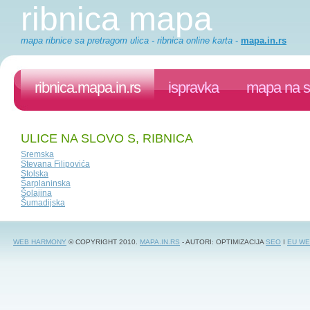
ribnica mapa
mapa ribnice sa pretragom ulica - ribnica online karta
-
mapa.in.rs
ribnica.mapa.in.rs
ispravka
mapa na s
ULICE NA SLOVO S, RIBNICA
Sremska
Stevana Filipovića
Stolska
Šarplaninska
Šolajina
Šumadijska
WEB HARMONY
© COPYRIGHT 2010.
MAPA.IN.RS
- AUTORI: OPTIMIZACIJA
SEO
I
EU WE