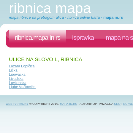
ribnica mapa
mapa ribnice sa pretragom ulica - ribnica online karta
-
mapa.in.rs
ribnica.mapa.in.rs
ispravka
mapa na s
ULICE NA SLOVO L, RIBNICA
Lazara Lopičića
Lička
Lipovačka
Livadska
Lovćenska
Ljube Vučkovića
WEB HARMONY
© COPYRIGHT 2010.
MAPA.IN.RS
- AUTORI: OPTIMIZACIJA
SEO
I
EU WE