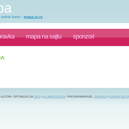
pa
 online karta
-
mapa.in.rs
pravka
mapa na sajtu
sponzori
CA
 AUTORI: OPTIMIZACIJA
SEO
I
EU WEB DIZAJN
. PROGRAMIRANJE,
GRAFIKA
I
IZRADA SAJT