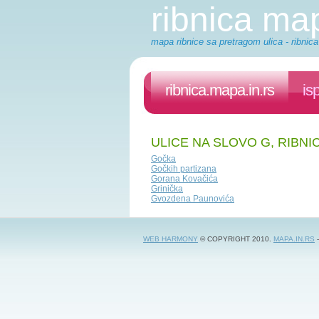
ribnica ma
mapa ribnice sa pretragom ulica - ribnica
ribnica.mapa.in.rs
is
ULICE NA SLOVO G, RIBNI
Gočka
Gočkih partizana
Gorana Kovačića
Grinička
Gvozdena Paunovića
WEB HARMONY
© COPYRIGHT 2010.
MAPA.IN.RS
-