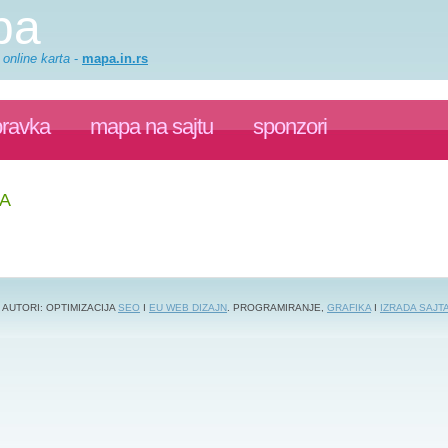
pa
 online karta
-
mapa.in.rs
pravka
mapa na sajtu
sponzori
CA
 AUTORI: OPTIMIZACIJA
SEO
I
EU WEB DIZAJN
. PROGRAMIRANJE,
GRAFIKA
I
IZRADA SAJT