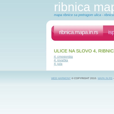
ribnica ma
mapa ribnice sa pretragom ulica - ribnica
ribnica.mapa.in.rs
is
ULICE NA SLOVO 4, RIBNI
4. crnogorska
4. jovačka
4. jula
WEB HARMONY
© COPYRIGHT 2010.
MAPA.IN.RS
-